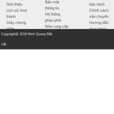
Bảo mật
Giới thiệu
bảo hành
thông tin
Lịch sử hình
Chính sách
Hệ thống
thành
vận chuyển
phân phối
Giấy chứng
Hướng dẫn
Nhà cung cấp
nhận
mua hàng
Tiêu chí bán
Copyright@ 2018 Minh Quang Đắk
Thông tin
hàng
thanh toán
Lắk