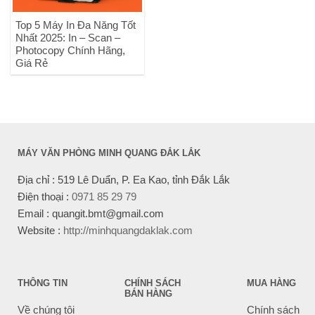
Top 5 Máy In Đa Năng Tốt
Nhất 2025: In – Scan –
Photocopy Chính Hãng,
Giá Rẻ
MÁY VĂN PHÒNG MINH QUANG ĐẮK LẮK
Địa chỉ : 519 Lê Duẩn, P. Ea Kao, tỉnh Đắk Lắk
Điện thoại :
0971 85 29 79
Email : quangit.bmt@gmail.com
Website :
http://minhquangdaklak.com
THÔNG TIN
CHÍNH SÁCH
MUA HÀNG
BÁN HÀNG
Về chúng tôi
Chính sách