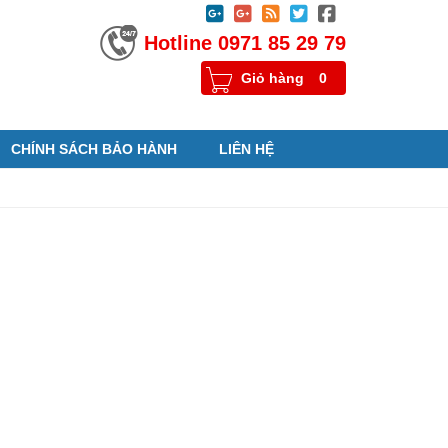





Hotline 0971 85 29 79
Giỏ hàng
0
CHÍNH SÁCH BẢO HÀNH
LIÊN HỆ