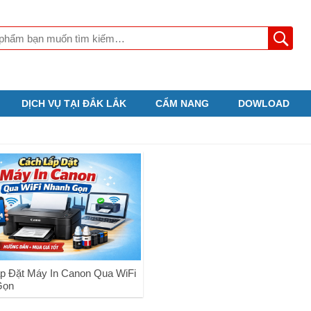
DỊCH VỤ TẠI ĐẮK LẮK
CẨM NANG
DOWLOAD
p Đặt Máy In Canon Qua WiFi
Gọn