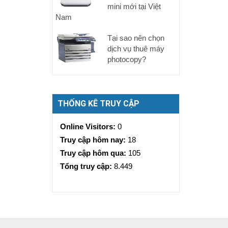
mini mới tại Việt
Nam
Tại sao nên chọn
dịch vụ thuê máy
photocopy?
THỐNG KÊ TRUY CẬP
Online Visitors:
0
Truy cập hôm nay:
18
Truy cập hôm qua:
105
Tổng truy cập:
8.449