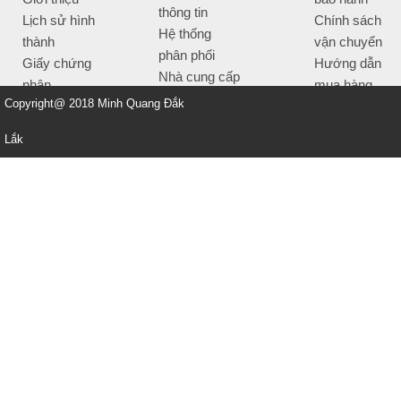
thông tin
Lịch sử hình
Chính sách
Hệ thống
thành
vận chuyển
phân phối
Giấy chứng
Hướng dẫn
Nhà cung cấp
nhận
mua hàng
Tiêu chí bán
Copyright@ 2018 Minh Quang Đắk
Thông tin
hàng
thanh toán
Lắk