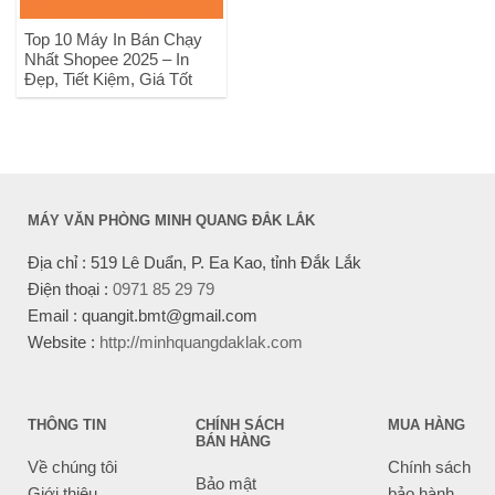
Top 10 Máy In Bán Chạy
Nhất Shopee 2025 – In
Đẹp, Tiết Kiệm, Giá Tốt
MÁY VĂN PHÒNG MINH QUANG ĐẮK LẮK
Địa chỉ : 519 Lê Duẩn, P. Ea Kao, tỉnh Đắk Lắk
Điện thoại :
0971 85 29 79
Email : quangit.bmt@gmail.com
Website :
http://minhquangdaklak.com
THÔNG TIN
CHÍNH SÁCH
MUA HÀNG
BÁN HÀNG
Về chúng tôi
Chính sách
Bảo mật
Giới thiệu
bảo hành