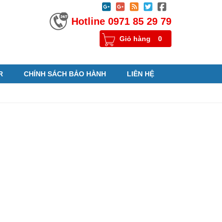





Hotline 0971 85 29 79
Giỏ hàng
0
R
CHÍNH SÁCH BẢO HÀNH
LIÊN HỆ