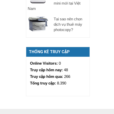
mini mới tại Việt
Nam
Tại sao nên chọn
dịch vụ thuê máy
photocopy?
THỐNG KÊ TRUY CẬP
Online Visitors:
0
Truy cập hôm nay:
48
Truy cập hôm qua:
266
Tổng truy cập:
8.390