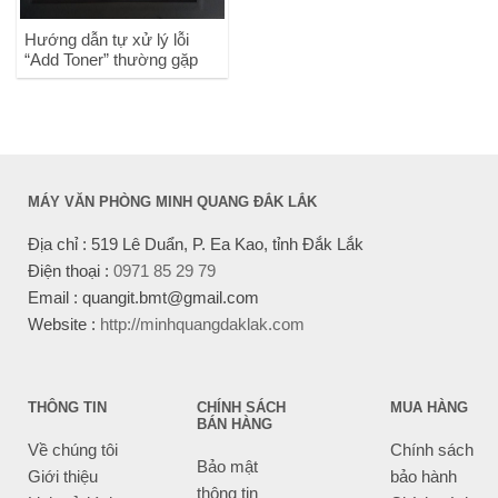
Hướng dẫn tự xử lý lỗi
“Add Toner” thường gặp
MÁY VĂN PHÒNG MINH QUANG ĐẮK LẮK
Địa chỉ : 519 Lê Duẩn, P. Ea Kao, tỉnh Đắk Lắk
Điện thoại :
0971 85 29 79
Email : quangit.bmt@gmail.com
Website :
http://minhquangdaklak.com
THÔNG TIN
CHÍNH SÁCH
MUA HÀNG
BÁN HÀNG
Về chúng tôi
Chính sách
Bảo mật
Giới thiệu
bảo hành
thông tin