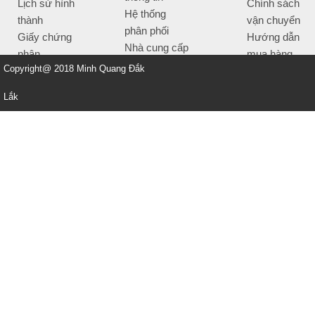
Lịch sử hình
Chính sách
Hệ thống
thành
vận chuyển
phân phối
Giấy chứng
Hướng dẫn
Nhà cung cấp
nhận
mua hàng
Tiêu chí bán
Copyright@ 2018 Minh Quang Đắk
Thông tin
hàng
thanh toán
Lắk