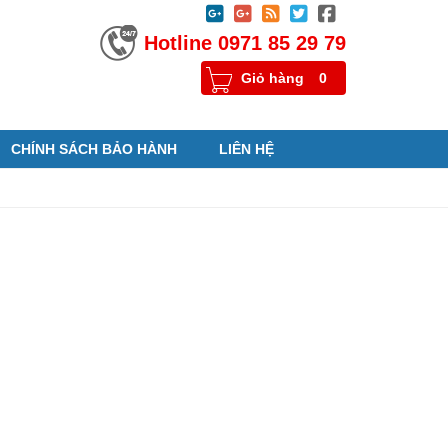





Hotline 0971 85 29 79
Giỏ hàng
0
CHÍNH SÁCH BẢO HÀNH
LIÊN HỆ