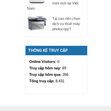
mini mới tại Việt
Nam
Tại sao nên chọn
dịch vụ thuê máy
photocopy?
THỐNG KÊ TRUY CẬP
Online Visitors:
0
Truy cập hôm nay:
89
Truy cập hôm qua:
266
Tổng truy cập:
8.431