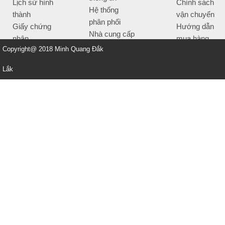
Lịch sử hình
Chính sách
Hệ thống
thành
vận chuyển
phân phối
Giấy chứng
Hướng dẫn
Nhà cung cấp
nhận
mua hàng
Tiêu chí bán
Copyright@ 2018 Minh Quang Đắk
Thông tin
hàng
thanh toán
Lắk