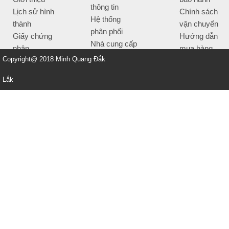
thông tin
Lịch sử hình
Chính sách
Hệ thống
thành
vận chuyển
phân phối
Giấy chứng
Hướng dẫn
Nhà cung cấp
nhận
mua hàng
Tiêu chí bán
Copyright@ 2018 Minh Quang Đắk
Thông tin
hàng
thanh toán
Lắk