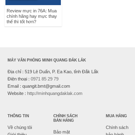
Review mực in 76A: Mua
chính hãng hay mực thay
thế thì tốt hơn?
MÁY VĂN PHÒNG MINH QUANG ĐẮK LẮK
Địa chỉ : 519 Lê Duẩn, P. Ea Kao, tỉnh Đắk Lắk
Điện thoại :
0971 85 29 79
Email : quangit.bmt@gmail.com
Website :
http://minhquangdaklak.com
THÔNG TIN
CHÍNH SÁCH
MUA HÀNG
BÁN HÀNG
Về chúng tôi
Chính sách
Bảo mật
Giới thiệu
bảo hành