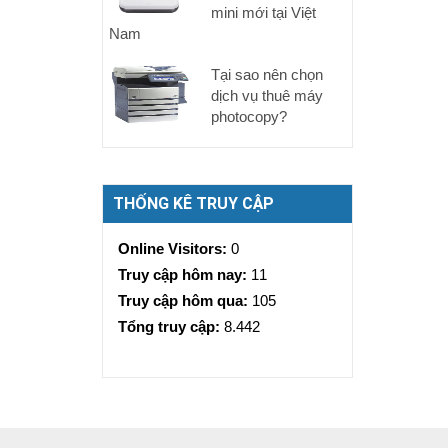
mini mới tại Việt
Nam
Tại sao nên chọn
dịch vụ thuê máy
photocopy?
THỐNG KÊ TRUY CẬP
Online Visitors:
0
Truy cập hôm nay:
11
Truy cập hôm qua:
105
Tổng truy cập:
8.442