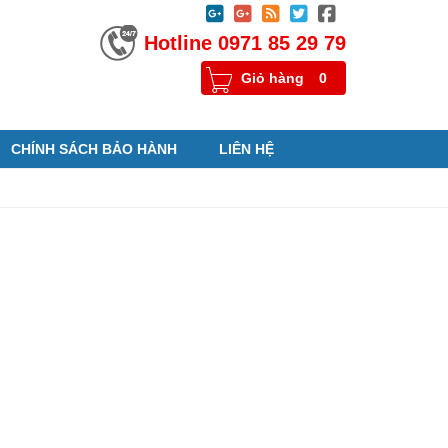





Hotline 0971 85 29 79
Giỏ hàng
0
CHÍNH SÁCH BẢO HÀNH
LIÊN HỆ