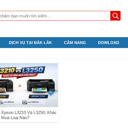
DỊCH VỤ TẠI ĐẮK LẮK
CẨM NANG
DOWLOAD
 Epson L3210 Và L3250: Khác
 Mua Loại Nào?