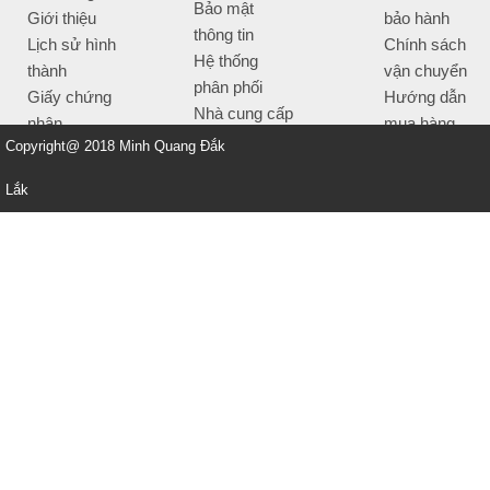
Bảo mật
Giới thiệu
bảo hành
thông tin
Lịch sử hình
Chính sách
Hệ thống
thành
vận chuyển
phân phối
Giấy chứng
Hướng dẫn
Nhà cung cấp
nhận
mua hàng
Tiêu chí bán
Copyright@ 2018 Minh Quang Đắk
Thông tin
hàng
thanh toán
Lắk