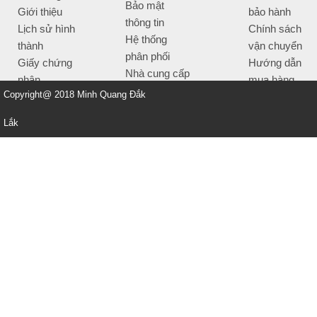
Bảo mật
Giới thiệu
bảo hành
thông tin
Lịch sử hình
Chính sách
Hệ thống
thành
vận chuyển
phân phối
Giấy chứng
Hướng dẫn
Nhà cung cấp
nhận
mua hàng
Tiêu chí bán
Copyright@ 2018 Minh Quang Đắk
Thông tin
hàng
thanh toán
Lắk