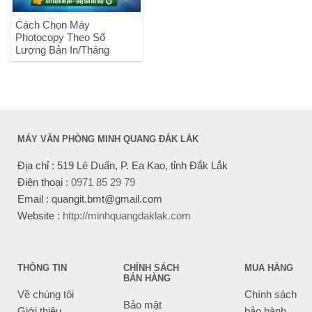
Cách Chọn Máy
Photocopy Theo Số
Lượng Bản In/Tháng
MÁY VĂN PHÒNG MINH QUANG ĐẮK LẮK
Địa chỉ : 519 Lê Duẩn, P. Ea Kao, tỉnh Đắk Lắk
Điện thoại :
0971 85 29 79
Email : quangit.bmt@gmail.com
Website :
http://minhquangdaklak.com
THÔNG TIN
CHÍNH SÁCH
MUA HÀNG
BÁN HÀNG
Về chúng tôi
Chính sách
Bảo mật
Giới thiệu
bảo hành