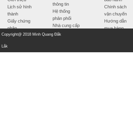
thông tin
Lịch sử hình
Chính sách
Hệ thống
thành
vận chuyển
phân phối
Giấy chứng
Hướng dẫn
Nhà cung cấp
nhận
mua hàng
Tiêu chí bán
Copyright@ 2018 Minh Quang Đắk
Thông tin
hàng
thanh toán
Lắk