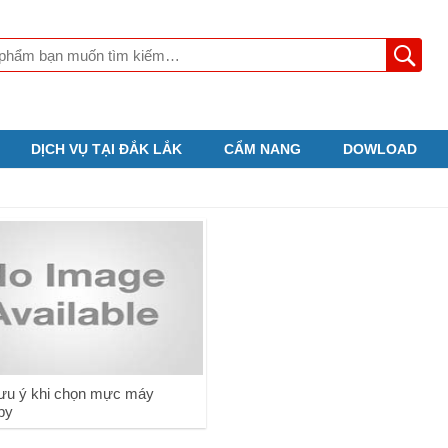
DỊCH VỤ TẠI ĐẮK LẮK
CẨM NANG
DOWLOAD
ưu ý khi chọn mực máy
py