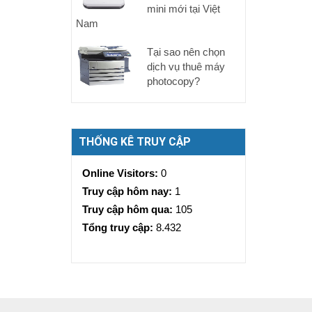
mini mới tại Việt
Nam
Tại sao nên chọn
dịch vụ thuê máy
photocopy?
THỐNG KÊ TRUY CẬP
Online Visitors:
0
Truy cập hôm nay:
1
Truy cập hôm qua:
105
Tổng truy cập:
8.432