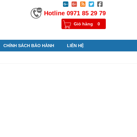





Hotline 0971 85 29 79
Giỏ hàng
0
CHÍNH SÁCH BẢO HÀNH
LIÊN HỆ