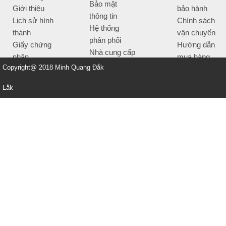
Bảo mật
Giới thiệu
bảo hành
thông tin
Lịch sử hình
Chính sách
Hệ thống
thành
vận chuyển
phân phối
Giấy chứng
Hướng dẫn
Nhà cung cấp
nhận
mua hàng
Tiêu chí bán
Copyright@ 2018 Minh Quang Đắk
Thông tin
hàng
thanh toán
Lắk