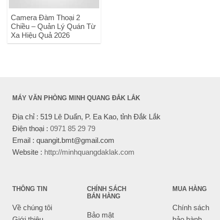
Camera Đàm Thoại 2
Chiều – Quản Lý Quán Từ
Xa Hiệu Quả 2026
MÁY VĂN PHÒNG MINH QUANG ĐẮK LẮK
Địa chỉ : 519 Lê Duẩn, P. Ea Kao, tỉnh Đắk Lắk
Điện thoại :
0971 85 29 79
Email : quangit.bmt@gmail.com
Website :
http://minhquangdaklak.com
THÔNG TIN
CHÍNH SÁCH
MUA HÀNG
BÁN HÀNG
Về chúng tôi
Chính sách
Bảo mật
Giới thiệu
bảo hành