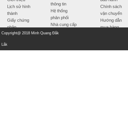
thông tin
Lịch sử hình
Chính sách
Hệ thống
thành
vận chuyển
phân phối
Giấy chứng
Hướng dẫn
Nhà cung cấp
nhận
mua hàng
Tiêu chí bán
Copyright@ 2018 Minh Quang Đắk
Thông tin
hàng
thanh toán
Lắk