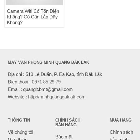
Camera Wifi Có Tốn Điện
Không? Có Cần Lắp Dây
Không?
MÁY VĂN PHÒNG MINH QUANG ĐẮK LẮK
Địa chỉ : 519 Lê Duẩn, P. Ea Kao, tỉnh Đắk Lắk
Điện thoại :
0971 85 29 79
Email : quangit.bmt@gmail.com
Website :
http://minhquangdaklak.com
THÔNG TIN
CHÍNH SÁCH
MUA HÀNG
BÁN HÀNG
Về chúng tôi
Chính sách
Bảo mật
Giới thiệu
bảo hành