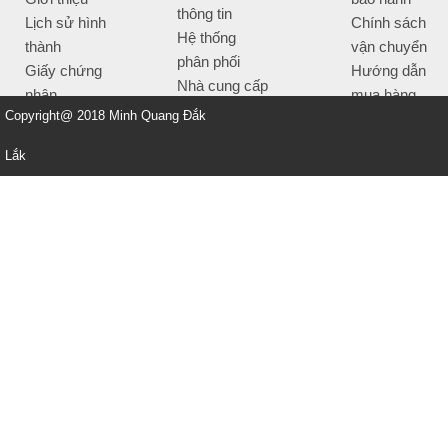
thông tin
Lịch sử hình
Chính sách
Hệ thống
thành
vận chuyển
phân phối
Giấy chứng
Hướng dẫn
Nhà cung cấp
nhận
mua hàng
Tiêu chí bán
Copyright@ 2018 Minh Quang Đắk
Thông tin
hàng
thanh toán
Lắk