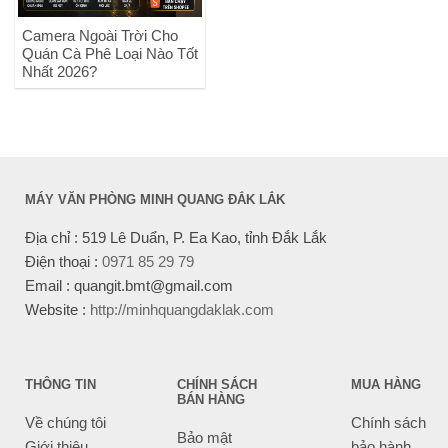
Camera Ngoài Trời Cho
Quán Cà Phê Loại Nào Tốt
Nhất 2026?
MÁY VĂN PHÒNG MINH QUANG ĐẮK LẮK
Địa chỉ : 519 Lê Duẩn, P. Ea Kao, tỉnh Đắk Lắk
Điện thoại :
0971 85 29 79
Email : quangit.bmt@gmail.com
Website :
http://minhquangdaklak.com
THÔNG TIN
CHÍNH SÁCH
MUA HÀNG
BÁN HÀNG
Về chúng tôi
Chính sách
Bảo mật
Giới thiệu
bảo hành