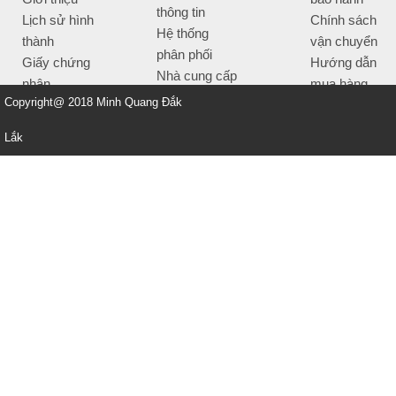
thông tin
Lịch sử hình
Chính sách
Hệ thống
thành
vận chuyển
phân phối
Giấy chứng
Hướng dẫn
Nhà cung cấp
nhận
mua hàng
Tiêu chí bán
Copyright@ 2018 Minh Quang Đắk
Thông tin
hàng
thanh toán
Lắk