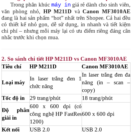
Trong phân khúc
giá rẻ dành cho sinh viên,
máy in
văn phòng nhỏ,
HP M211D
và
Canon MF3010AE
đang là hai sản phẩm “hot” nhất trên Shopee. Cả hai đều
có thiết kế nhỏ gọn, dễ sử dụng, in nhanh và tiết kiệm
chi phí – nhưng mỗi máy lại có ưu điểm riêng đáng cân
nhắc trước khi chọn mua.
2. So sánh chi tiết HP M211D vs Canon MF3010AE
Tiêu chí
HP M211D
Canon MF3010AE
In laser trắng đen đa
In laser trắng đen 1
Loại máy
năng (in – scan –
chức năng
copy)
Tốc độ in
29 trang/phút
18 trang/phút
600 x 600 dpi (có
Độ phân
công nghệ HP FastRes
600 x 600 dpi
giải in
1200)
Kết nối
USB 2.0
USB 2.0