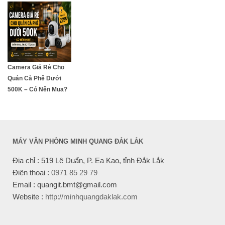
Camera Giá Rẻ Cho
Quán Cà Phê Dưới
500K – Có Nên Mua?
MÁY VĂN PHÒNG MINH QUANG ĐẮK LẮK
Địa chỉ : 519 Lê Duẩn, P. Ea Kao, tỉnh Đắk Lắk
Điện thoại :
0971 85 29 79
Email : quangit.bmt@gmail.com
Website :
http://minhquangdaklak.com