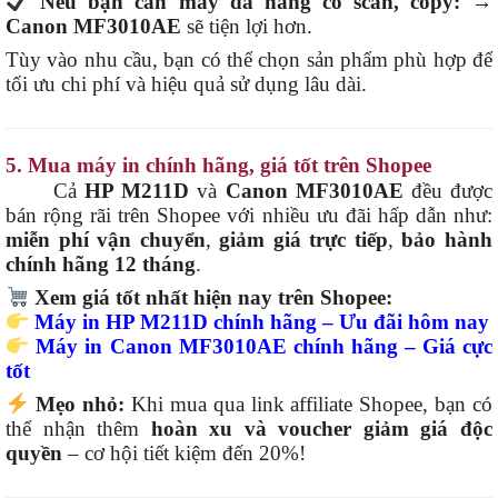
Nếu bạn cần máy đa năng có scan, copy:
→
Canon MF3010AE
sẽ tiện lợi hơn.
Tùy vào nhu cầu, bạn có thể chọn sản phẩm phù hợp để
tối ưu chi phí và hiệu quả sử dụng lâu dài.
5. Mua máy in chính hãng, giá tốt trên Shopee
Cả
HP M211D
và
Canon MF3010AE
đều được
bán rộng rãi trên Shopee với nhiều ưu đãi hấp dẫn như:
miễn phí vận chuyển
,
giảm giá trực tiếp
,
bảo hành
chính hãng 12 tháng
.
Xem giá tốt nhất hiện nay trên Shopee:
Máy in HP M211D chính hãng – Ưu đãi hôm nay
Máy in Canon MF3010AE chính hãng – Giá cực
tốt
Mẹo nhỏ:
Khi mua qua link affiliate Shopee, bạn có
thể nhận thêm
hoàn xu và voucher giảm giá độc
quyền
– cơ hội tiết kiệm đến 20%!