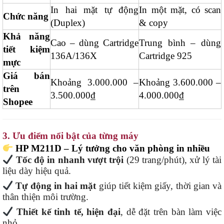
In hai mặt tự động
In một mặt, có scan
Chức năng
(Duplex)
& copy
Khả năng
Cao – dùng Cartridge
Trung bình – dùng
tiết kiệm
136A/136X
Cartridge 925
mực
Giá bán
Khoảng 3.000.000 –
Khoảng 3.600.000 –
trên
3.500.000₫
4.000.000₫
Shopee
3. Ưu điểm nổi bật của từng máy
HP M211D – Lý tưởng cho văn phòng in nhiều
Tốc độ in nhanh vượt trội
(29 trang/phút), xử lý tài
liệu dày hiệu quả.
Tự động in hai mặt
giúp tiết kiệm giấy, thời gian và
thân thiện môi trường.
Thiết kế tinh tế, hiện đại
, dễ đặt trên bàn làm việc
nhỏ.