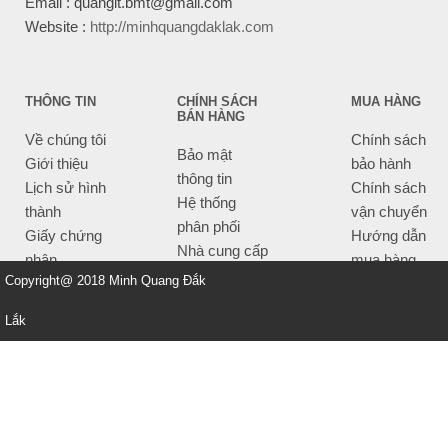
Email : quangit.bmt@gmail.com
Website :
http://minhquangdaklak.com
THÔNG TIN
CHÍNH SÁCH
MUA HÀNG
BÁN HÀNG
Về chúng tôi
Chính sách
Bảo mật
Giới thiệu
bảo hành
thông tin
Lịch sử hình
Chính sách
Hệ thống
thành
vận chuyển
phân phối
Giấy chứng
Hướng dẫn
Nhà cung cấp
nhận
mua hàng
Tiêu chí bán
Copyright@ 2018 Minh Quang Đắk
Thông tin
hàng
thanh toán
Lắk