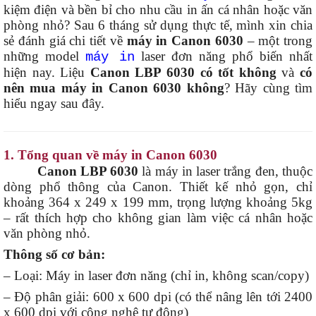
kiệm điện và bền bỉ cho nhu cầu in ấn cá nhân hoặc văn
phòng nhỏ? Sau 6 tháng sử dụng thực tế, mình xin chia
sẻ đánh giá chi tiết về
máy in Canon 6030
– một trong
những model
laser đơn năng phổ biến nhất
máy in
hiện nay. Liệu
Canon LBP 6030 có tốt không
và
có
nên mua máy in Canon 6030 không
? Hãy cùng tìm
hiểu ngay sau đây.
1. Tổng quan về máy in Canon 6030
Canon LBP 6030
là máy in laser trắng đen, thuộc
dòng phổ thông của Canon. Thiết kế nhỏ gọn, chỉ
khoảng 364 x 249 x 199 mm, trọng lượng khoảng 5kg
– rất thích hợp cho không gian làm việc cá nhân hoặc
văn phòng nhỏ.
Thông số cơ bản:
– Loại: Máy in laser đơn năng (chỉ in, không scan/copy)
– Độ phân giải: 600 x 600 dpi (có thể nâng lên tới 2400
x 600 dpi với công nghệ tự động)