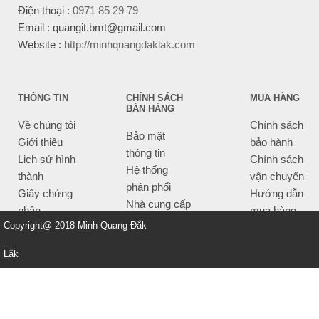
Điện thoại :
0971 85 29 79
Email : quangit.bmt@gmail.com
Website :
http://minhquangdaklak.com
THÔNG TIN
CHÍNH SÁCH
MUA HÀNG
BÁN HÀNG
Về chúng tôi
Chính sách
Bảo mật
Giới thiệu
bảo hành
thông tin
Lịch sử hình
Chính sách
Hệ thống
thành
vận chuyển
phân phối
Giấy chứng
Hướng dẫn
Nhà cung cấp
nhận
mua hàng
Tiêu chí bán
Copyright@ 2018 Minh Quang Đắk
Thông tin
hàng
thanh toán
Lắk