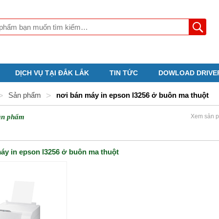
DỊCH VỤ TẠI ĐẮK LẮK
TIN TỨC
DOWLOAD DRIVE
>
Sản phẩm
>
nơi bán máy in epson l3256 ở buôn ma thuột
ản phẩm
Xem sản p
áy in epson l3256 ở buôn ma thuột