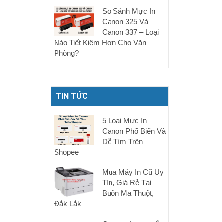
So Sánh Mực In
Canon 325 Và
Canon 337 – Loại
Nào Tiết Kiệm Hơn Cho Văn
Phòng?
TIN TỨC
5 Loại Mực In
Canon Phổ Biến Và
Dễ Tìm Trên
Shopee
Mua Máy In Cũ Uy
Tín, Giá Rẻ Tại
Buôn Ma Thuột,
Đắk Lắk