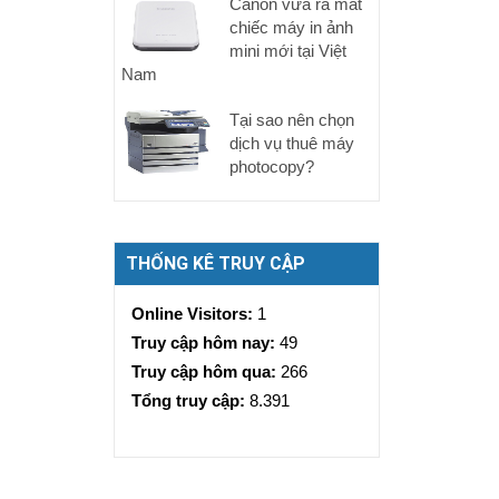
Canon vừa ra mắt
chiếc máy in ảnh
mini mới tại Việt
Nam
Tại sao nên chọn
dịch vụ thuê máy
photocopy?
THỐNG KÊ TRUY CẬP
Online Visitors:
1
Truy cập hôm nay:
49
Truy cập hôm qua:
266
Tổng truy cập:
8.391