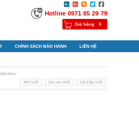





Hotline 0971 85 29 79
Giỏ hàng
0
R
CHÍNH SÁCH BẢO HÀNH
LIÊN HỆ
hẩm theo:
Mới nhất
Giá cao nhất
Giá thấp nhất