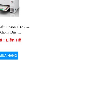
Màu Epson L3256 –
Không Dây, ...
á : Liên Hệ
MUA HÀNG