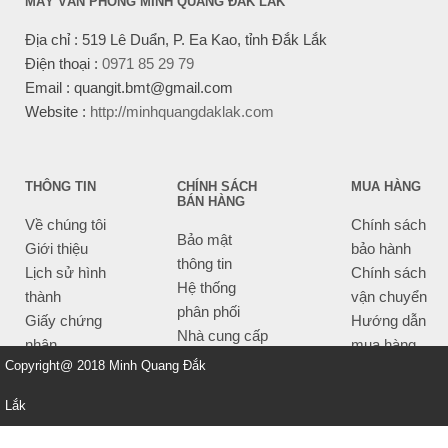
MÁY VĂN PHÒNG MINH QUANG ĐẮK LẮK
Địa chỉ : 519 Lê Duẩn, P. Ea Kao, tỉnh Đắk Lắk
Điện thoại :
0971 85 29 79
Email : quangit.bmt@gmail.com
Website :
http://minhquangdaklak.com
THÔNG TIN
CHÍNH SÁCH
MUA HÀNG
BÁN HÀNG
Về chúng tôi
Chính sách
Bảo mật
Giới thiệu
bảo hành
thông tin
Lịch sử hình
Chính sách
Hệ thống
thành
vận chuyển
phân phối
Giấy chứng
Hướng dẫn
Nhà cung cấp
nhận
mua hàng
Tiêu chí bán
Copyright@ 2018 Minh Quang Đắk
Thông tin
hàng
thanh toán
Lắk