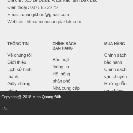
Địa chỉ : 519 Lê Duẩn, P. Ea Kao, tỉnh Đắk Lắk
Điện thoại :
0971 85 29 79
Email : quangit.bmt@gmail.com
Website :
http://minhquangdaklak.com
THÔNG TIN
CHÍNH SÁCH
MUA HÀNG
BÁN HÀNG
Về chúng tôi
Chính sách
Bảo mật
Giới thiệu
bảo hành
thông tin
Lịch sử hình
Chính sách
Hệ thống
thành
vận chuyển
phân phối
Giấy chứng
Hướng dẫn
Nhà cung cấp
nhận
mua hàng
Tiêu chí bán
Copyright@ 2018 Minh Quang Đắk
Thông tin
hàng
thanh toán
Lắk