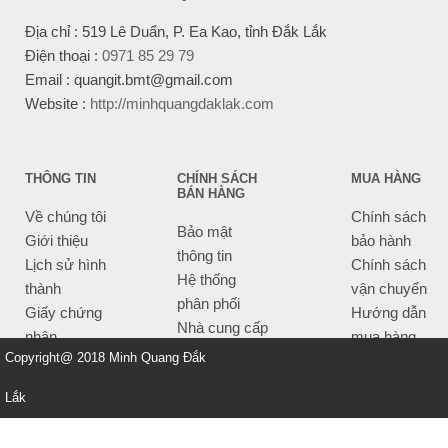
Địa chỉ : 519 Lê Duẩn, P. Ea Kao, tỉnh Đắk Lắk
Điện thoại :
0971 85 29 79
Email : quangit.bmt@gmail.com
Website :
http://minhquangdaklak.com
THÔNG TIN
CHÍNH SÁCH
MUA HÀNG
BÁN HÀNG
Về chúng tôi
Chính sách
Bảo mật
Giới thiệu
bảo hành
thông tin
Lịch sử hình
Chính sách
Hệ thống
thành
vận chuyển
phân phối
Giấy chứng
Hướng dẫn
Nhà cung cấp
nhận
mua hàng
Tiêu chí bán
Copyright@ 2018 Minh Quang Đắk
Thông tin
hàng
thanh toán
Lắk