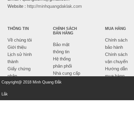
Website :
http://minhquangdaklak.com
THÔNG TIN
CHÍNH SÁCH
MUA HÀNG
BÁN HÀNG
Về chúng tôi
Chính sách
Bảo mật
Giới thiệu
bảo hành
thông tin
Lịch sử hình
Chính sách
Hệ thống
thành
vận chuyển
phân phối
Giấy chứng
Hướng dẫn
Nhà cung cấp
nhận
mua hàng
Tiêu chí bán
Copyright@ 2018 Minh Quang Đắk
Thông tin
hàng
thanh toán
Lắk