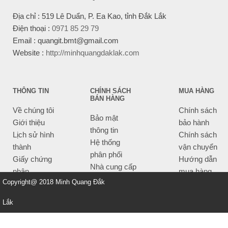
Địa chỉ : 519 Lê Duẩn, P. Ea Kao, tỉnh Đắk Lắk
Điện thoại :
0971 85 29 79
Email : quangit.bmt@gmail.com
Website :
http://minhquangdaklak.com
THÔNG TIN
CHÍNH SÁCH
MUA HÀNG
BÁN HÀNG
Về chúng tôi
Chính sách
Bảo mật
Giới thiệu
bảo hành
thông tin
Lịch sử hình
Chính sách
Hệ thống
thành
vận chuyển
phân phối
Giấy chứng
Hướng dẫn
Nhà cung cấp
nhận
mua hàng
Tiêu chí bán
Copyright@ 2018 Minh Quang Đắk
Thông tin
hàng
thanh toán
Lắk