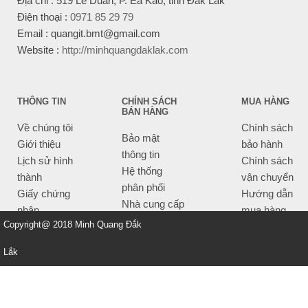
Địa chỉ : 519 Lê Duẩn, P. Ea Kao, tỉnh Đắk Lắk
Điện thoại :
0971 85 29 79
Email : quangit.bmt@gmail.com
Website :
http://minhquangdaklak.com
THÔNG TIN
CHÍNH SÁCH
MUA HÀNG
BÁN HÀNG
Về chúng tôi
Chính sách
Bảo mật
Giới thiệu
bảo hành
thông tin
Lịch sử hình
Chính sách
Hệ thống
thành
vận chuyển
phân phối
Giấy chứng
Hướng dẫn
Nhà cung cấp
nhận
mua hàng
Tiêu chí bán
Copyright@ 2018 Minh Quang Đắk
Thông tin
hàng
thanh toán
Lắk