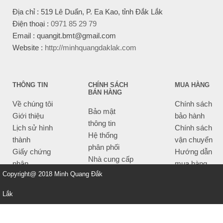
Địa chỉ : 519 Lê Duẩn, P. Ea Kao, tỉnh Đắk Lắk
Điện thoại :
0971 85 29 79
Email : quangit.bmt@gmail.com
Website :
http://minhquangdaklak.com
THÔNG TIN
CHÍNH SÁCH
MUA HÀNG
BÁN HÀNG
Về chúng tôi
Chính sách
Bảo mật
Giới thiệu
bảo hành
thông tin
Lịch sử hình
Chính sách
Hệ thống
thành
vận chuyển
phân phối
Giấy chứng
Hướng dẫn
Nhà cung cấp
nhận
mua hàng
Tiêu chí bán
Copyright@ 2018 Minh Quang Đắk
Thông tin
hàng
thanh toán
Lắk