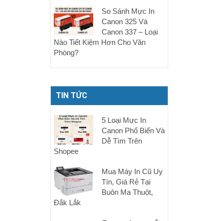
So Sánh Mực In
Canon 325 Và
Canon 337 – Loại
Nào Tiết Kiệm Hơn Cho Văn
Phòng?
TIN TỨC
5 Loại Mực In
Canon Phổ Biến Và
Dễ Tìm Trên
Shopee
Mua Máy In Cũ Uy
Tín, Giá Rẻ Tại
Buôn Ma Thuột,
Đắk Lắk