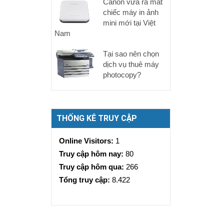
Canon vừa ra mắt
chiếc máy in ảnh
mini mới tại Việt
Nam
Tại sao nên chọn
dịch vụ thuê máy
photocopy?
THỐNG KÊ TRUY CẬP
Online Visitors:
1
Truy cập hôm nay:
80
Truy cập hôm qua:
266
Tổng truy cập:
8.422