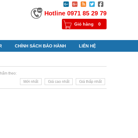





Hotline 0971 85 29 79
Giỏ hàng
0
R
CHÍNH SÁCH BẢO HÀNH
LIÊN HỆ
hẩm theo:
Mới nhất
Giá cao nhất
Giá thấp nhất