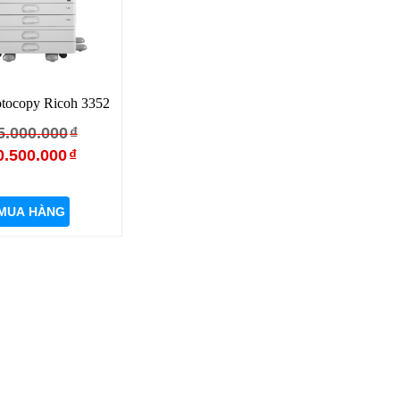
tocopy Ricoh 3352
Giá
Giá
5.000.000
₫
gốc
hiện
0.500.000
₫
là:
tại
25.000.000₫.
là:
MUA HÀNG
20.500.000₫.