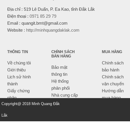
Địa chỉ : 519 Lê Duẩn, P. Ea Kao, tỉnh Đắk Lắk
Điện thoại :
0971 85 29 79
Email : quangit.bmt@gmail.com
Website :
http://minhquangdaklak.com
THÔNG TIN
CHÍNH SÁCH
MUA HÀNG
BÁN HÀNG
Về chúng tôi
Chính sách
Bảo mật
Giới thiệu
bảo hành
thông tin
Lịch sử hình
Chính sách
Hệ thống
thành
vận chuyển
phân phối
Giấy chứng
Hướng dẫn
Nhà cung cấp
nhận
mua hàng
Tiêu chí bán
Copyright@ 2018 Minh Quang Đắk
Thông tin
hàng
thanh toán
Lắk