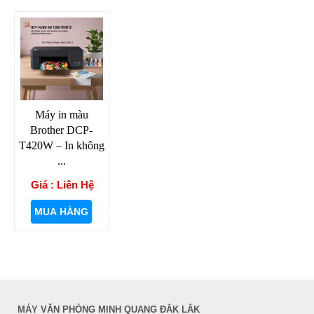
Máy in màu
Brother DCP-
T420W – In không
...
Giá : Liên Hệ
MUA HÀNG
MÁY VĂN PHÒNG MINH QUANG ĐẮK LẮK