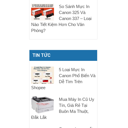
So Sánh Mực In
Canon 325 Và
Canon 337 – Loại
Nào Tiết Kiệm Hơn Cho Văn
Phòng?
TIN TỨC
5 Loại Mực In
Canon Phổ Biến Và
Dễ Tìm Trên
Shopee
Mua Máy In Cũ Uy
Tín, Giá Rẻ Tại
Buôn Ma Thuột,
Đắk Lắk