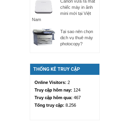
Canon vừa ra mắt
chiếc máy in ảnh
mini mới tại Việt
Nam
Tại sao nên chọn
dịch vụ thuê máy
photocopy?
THỐNG KÊ TRUY CẬP
Online Visitors:
2
Truy cập hôm nay:
124
Truy cập hôm qua:
467
Tổng truy cập:
8.256