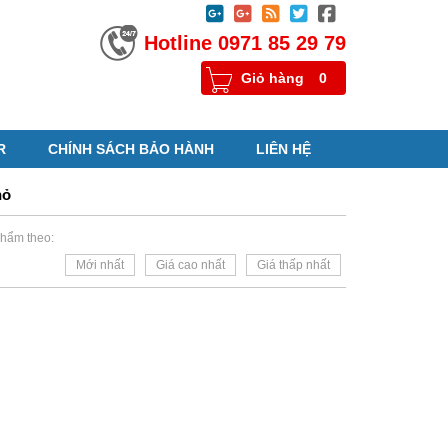





Hotline 0971 85 29 79
Giỏ hàng
0
R
CHÍNH SÁCH BẢO HÀNH
LIÊN HỆ
hỏ
hẩm theo:
Mới nhất
Giá cao nhất
Giá thấp nhất