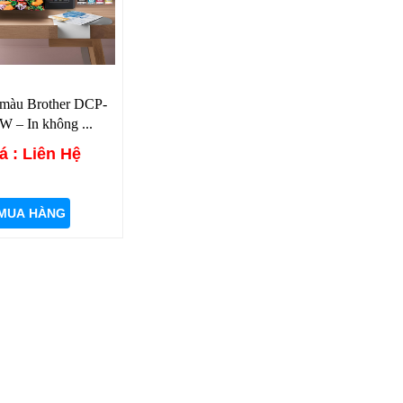
 màu Brother DCP-
 – In không ...
á : Liên Hệ
MUA HÀNG