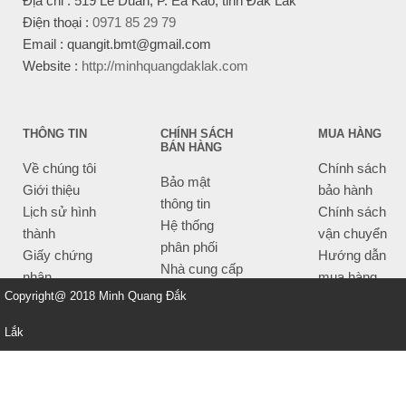
Địa chỉ : 519 Lê Duẩn, P. Ea Kao, tỉnh Đắk Lắk
Điện thoại :
0971 85 29 79
Email : quangit.bmt@gmail.com
Website :
http://minhquangdaklak.com
THÔNG TIN
CHÍNH SÁCH
MUA HÀNG
BÁN HÀNG
Về chúng tôi
Chính sách
Bảo mật
Giới thiệu
bảo hành
thông tin
Lịch sử hình
Chính sách
Hệ thống
thành
vận chuyển
phân phối
Giấy chứng
Hướng dẫn
Nhà cung cấp
nhận
mua hàng
Tiêu chí bán
Copyright@ 2018 Minh Quang Đắk
Thông tin
hàng
thanh toán
Lắk