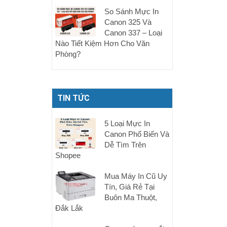
So Sánh Mực In
Canon 325 Và
Canon 337 – Loại
Nào Tiết Kiệm Hơn Cho Văn
Phòng?
TIN TỨC
5 Loại Mực In
Canon Phổ Biến Và
Dễ Tìm Trên
Shopee
Mua Máy In Cũ Uy
Tín, Giá Rẻ Tại
Buôn Ma Thuột,
Đắk Lắk