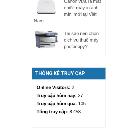
Canon vừa ra mắt
chiếc máy in ảnh
mini mới tại Việt
Nam
Tại sao nên chọn
dịch vụ thuê máy
photocopy?
THỐNG KÊ TRUY CẬP
Online Visitors:
2
Truy cập hôm nay:
27
Truy cập hôm qua:
105
Tổng truy cập:
8.458