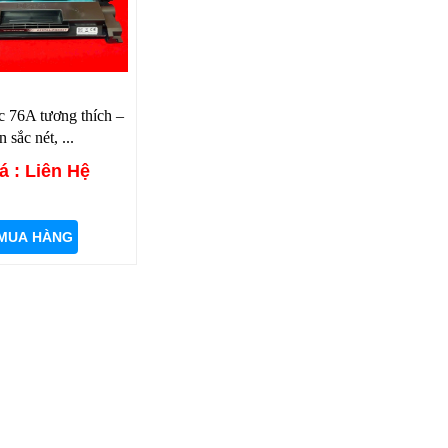
 76A tương thích –
n sắc nét, ...
á : Liên Hệ
MUA HÀNG