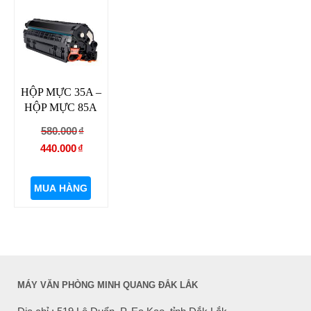
HỘP MỰC 35A –
HỘP MỰC 85A
Giá
Giá
580.000
₫
gốc
hiện
440.000
₫
là:
tại
580.000₫.
là:
MUA HÀNG
440.000₫.
MÁY VĂN PHÒNG MINH QUANG ĐẮK LẮK