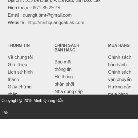
Địa chỉ : 519 Lê Duẩn, P. Ea Kao, tỉnh Đắk Lắk
Điện thoại :
0971 85 29 79
Email : quangit.bmt@gmail.com
Website :
http://minhquangdaklak.com
THÔNG TIN
CHÍNH SÁCH
MUA HÀNG
BÁN HÀNG
Về chúng tôi
Chính sách
Bảo mật
Giới thiệu
bảo hành
thông tin
Lịch sử hình
Chính sách
Hệ thống
thành
vận chuyển
phân phối
Giấy chứng
Hướng dẫn
Nhà cung cấp
nhận
mua hàng
Tiêu chí bán
Copyright@ 2018 Minh Quang Đắk
Thông tin
hàng
thanh toán
Lắk