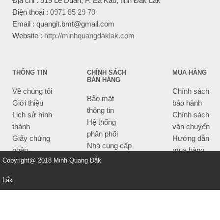
Địa chỉ : 519 Lê Duẩn, P. Ea Kao, tỉnh Đắk Lắk
Điện thoại :
0971 85 29 79
Email : quangit.bmt@gmail.com
Website :
http://minhquangdaklak.com
THÔNG TIN
CHÍNH SÁCH
MUA HÀNG
BÁN HÀNG
Về chúng tôi
Chính sách
Bảo mật
Giới thiệu
bảo hành
thông tin
Lịch sử hình
Chính sách
Hệ thống
thành
vận chuyển
phân phối
Giấy chứng
Hướng dẫn
Nhà cung cấp
nhận
mua hàng
Tiêu chí bán
Copyright@ 2018 Minh Quang Đắk
Thông tin
hàng
thanh toán
Lắk