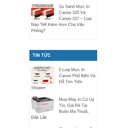
So Sánh Mực In
Canon 325 Và
Canon 337 – Loại
Nào Tiết Kiệm Hơn Cho Văn
Phòng?
TIN TỨC
5 Loại Mực In
Canon Phổ Biến Và
Dễ Tìm Trên
Shopee
Mua Máy In Cũ Uy
Tín, Giá Rẻ Tại
Buôn Ma Thuột,
Đắk Lắk