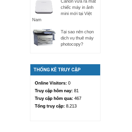
Canon vừa ra mắt
chiếc máy in ảnh
mini mới tại Việt
Nam
Tại sao nên chọn
dịch vụ thuê máy
photocopy?
THỐNG KÊ TRUY CẬP
Online Visitors:
0
Truy cập hôm nay:
81
Truy cập hôm qua:
467
Tổng truy cập:
8.213