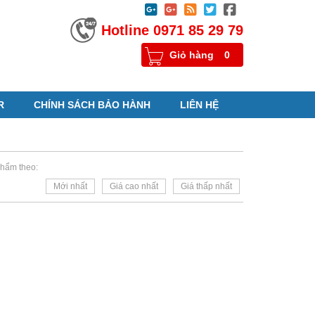





Hotline 0971 85 29 79
Giỏ hàng
0
R
CHÍNH SÁCH BẢO HÀNH
LIÊN HỆ
hẩm theo:
Mới nhất
Giá cao nhất
Giá thấp nhất