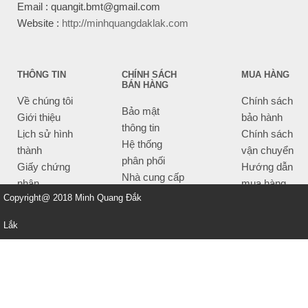
Email : quangit.bmt@gmail.com
Website :
http://minhquangdaklak.com
THÔNG TIN
CHÍNH SÁCH
MUA HÀNG
BÁN HÀNG
Về chúng tôi
Chính sách
Bảo mật
Giới thiệu
bảo hành
thông tin
Lịch sử hình
Chính sách
Hệ thống
thành
vận chuyển
phân phối
Giấy chứng
Hướng dẫn
Nhà cung cấp
nhận
mua hàng
Tiêu chí bán
Copyright@ 2018 Minh Quang Đắk
Thông tin
hàng
thanh toán
Lắk