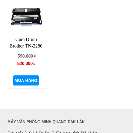
Cụm Drum
Brother TN-2280
Giá
Giá
590.000
₫
gốc
hiện
520.000
₫
là:
tại
590.000₫.
là:
MUA HÀNG
520.000₫.
MÁY VĂN PHÒNG MINH QUANG ĐẮK LẮK