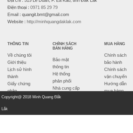
Địa chỉ : 519 Lê Duẩn, P. Ea Kao, tỉnh Đắk Lắk
Điện thoại :
0971 85 29 79
Email : quangit.bmt@gmail.com
Website :
http://minhquangdaklak.com
THÔNG TIN
CHÍNH SÁCH
MUA HÀNG
BÁN HÀNG
Về chúng tôi
Chính sách
Bảo mật
Giới thiệu
bảo hành
thông tin
Lịch sử hình
Chính sách
Hệ thống
thành
vận chuyển
phân phối
Giấy chứng
Hướng dẫn
Nhà cung cấp
nhận
mua hàng
Tiêu chí bán
Copyright@ 2018 Minh Quang Đắk
Thông tin
hàng
thanh toán
Lắk