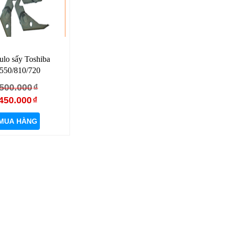
ulo sấy Toshiba
550/810/720
Giá
Giá
500.000
₫
gốc
hiện
450.000
₫
là:
tại
MUA HÀNG
500.000₫.
là:
450.000₫.