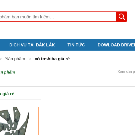
DỊCH VỤ TẠI ĐẮK LẮK
TIN TỨC
DOWLOAD DRIVE
>
Sản phẩm
>
cò toshiba giá rẻ
ản phẩm
Xem sản p
 giá rẻ