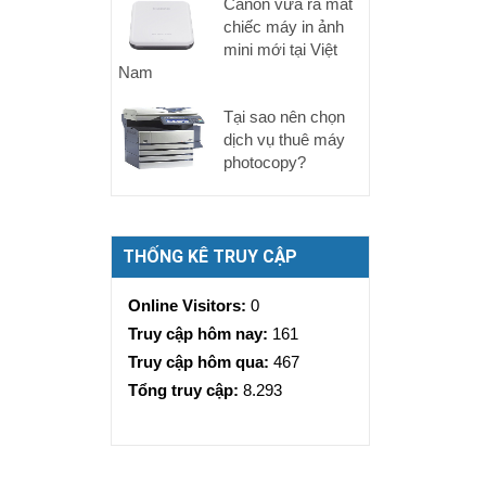
Canon vừa ra mắt
chiếc máy in ảnh
mini mới tại Việt
Nam
Tại sao nên chọn
dịch vụ thuê máy
photocopy?
THỐNG KÊ TRUY CẬP
Online Visitors:
0
Truy cập hôm nay:
161
Truy cập hôm qua:
467
Tổng truy cập:
8.293