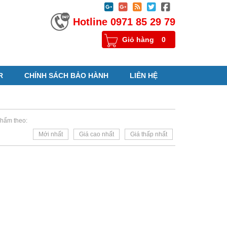





Hotline 0971 85 29 79
Giỏ hàng
0
R
CHÍNH SÁCH BẢO HÀNH
LIÊN HỆ
hẩm theo:
Mới nhất
Giá cao nhất
Giá thấp nhất