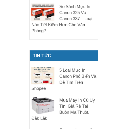
So Sánh Mực In
Canon 325 Và
Canon 337 – Loại
Nào Tiết Kiệm Hơn Cho Văn
Phòng?
TIN TỨC
5 Loại Mực In
Canon Phổ Biến Và
Dễ Tìm Trên
Shopee
Mua Máy In Cũ Uy
Tín, Giá Rẻ Tại
Buôn Ma Thuột,
Đắk Lắk