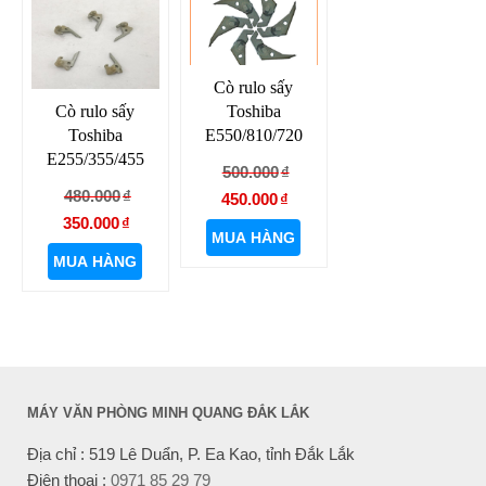
Cò rulo sấy
Toshiba
Cò rulo sấy
E550/810/720
Toshiba
E255/355/455
Giá
Giá
500.000
₫
Giá
Giá
480.000
₫
gốc
hiện
450.000
₫
gốc
hiện
350.000
₫
là:
tại
MUA HÀNG
là:
tại
500.000₫.
là:
MUA HÀNG
480.000₫.
là:
450.000₫.
350.000₫.
MÁY VĂN PHÒNG MINH QUANG ĐẮK LẮK
Địa chỉ : 519 Lê Duẩn, P. Ea Kao, tỉnh Đắk Lắk
Điện thoại :
0971 85 29 79