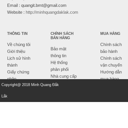
Email : quangit.bmt@gmail.com
Website :
http://minhquangdaklak.com
THÔNG TIN
CHÍNH SÁCH
MUA HÀNG
BÁN HÀNG
Về chúng tôi
Chính sách
Bảo mật
Giới thiệu
bảo hành
thông tin
Lịch sử hình
Chính sách
Hệ thống
thành
vận chuyển
phân phối
Giấy chứng
Hướng dẫn
Nhà cung cấp
nhận
mua hàng
Tiêu chí bán
Copyright@ 2018 Minh Quang Đắk
Thông tin
hàng
thanh toán
Lắk