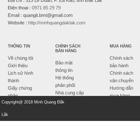
Địa chỉ : 519 Lê Duẩn, P. Ea Kao, tỉnh Đắk Lắk
Điện thoại :
0971 85 29 79
Email : quangit.bmt@gmail.com
Website :
http://minhquangdaklak.com
THÔNG TIN
CHÍNH SÁCH
MUA HÀNG
BÁN HÀNG
Về chúng tôi
Chính sách
Bảo mật
Giới thiệu
bảo hành
thông tin
Lịch sử hình
Chính sách
Hệ thống
thành
vận chuyển
phân phối
Giấy chứng
Hướng dẫn
Nhà cung cấp
nhận
mua hàng
Tiêu chí bán
Copyright@ 2018 Minh Quang Đắk
Thông tin
hàng
thanh toán
Lắk