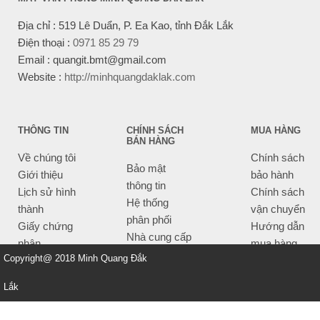
Địa chỉ : 519 Lê Duẩn, P. Ea Kao, tỉnh Đắk Lắk
Điện thoại :
0971 85 29 79
Email : quangit.bmt@gmail.com
Website :
http://minhquangdaklak.com
THÔNG TIN
CHÍNH SÁCH
MUA HÀNG
BÁN HÀNG
Về chúng tôi
Chính sách
Bảo mật
Giới thiệu
bảo hành
thông tin
Lịch sử hình
Chính sách
Hệ thống
thành
vận chuyển
phân phối
Giấy chứng
Hướng dẫn
Nhà cung cấp
nhận
mua hàng
Tiêu chí bán
Copyright@ 2018 Minh Quang Đắk
Thông tin
hàng
thanh toán
Lắk