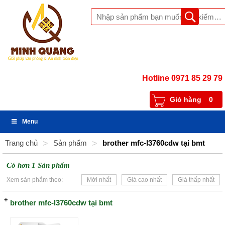
Hotline 0971 85 29 79
Giỏ hàng
0
Menu
Trang chủ
>
Sản phẩm
>
brother mfc-l3760cdw tại bmt
Có hơn 1 Sản phẩm
Xem sản phẩm theo:
Mới nhất
Giá cao nhất
Giá thấp nhất
brother mfc-l3760cdw tại bmt