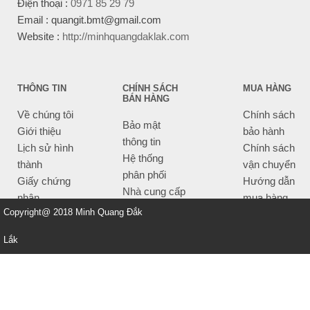
Điện thoại :
0971 85 29 79
Email : quangit.bmt@gmail.com
Website :
http://minhquangdaklak.com
THÔNG TIN
CHÍNH SÁCH
MUA HÀNG
BÁN HÀNG
Về chúng tôi
Chính sách
Bảo mật
Giới thiệu
bảo hành
thông tin
Lịch sử hình
Chính sách
Hệ thống
thành
vận chuyển
phân phối
Giấy chứng
Hướng dẫn
Nhà cung cấp
nhận
mua hàng
Tiêu chí bán
Copyright@ 2018 Minh Quang Đắk
Thông tin
hàng
thanh toán
Lắk